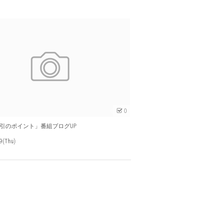
0
引のポイント」番組ブログUP
9(Thu)