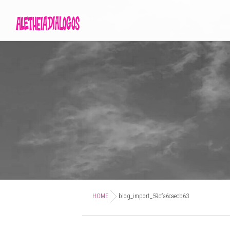
HOME
blog_import_59cfa6caecb63