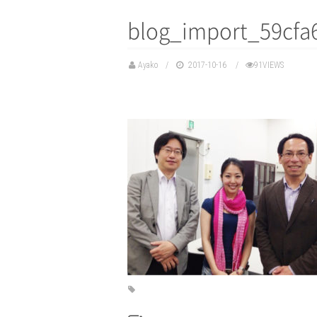
blog_import_59cfa
Ayako
2017-10-16
91VIEWS