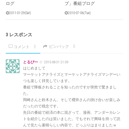
ログ
ブ」番組ブログ
2011-01-29(Sat)
2010-07-06(Tue)
3 レスポンス
ピンバック
0
コメント
3
とるぴー
2015-08-31 21:09
はじめまして
マーケットアナライズとマーケットアナライズマンデーい
つも楽しく拝見しています。
番組で降板されることを知ったのですが突然で驚きまし
た。
岡崎さんと鈴木さん、そして櫻井さんの掛け合いが楽しみ
だったので残念です。
先日の番組で経済の本に混ざって、漫画、アンダーカレン
トを紹介したのは笑いました。でもそれで興味を持って読
んで見たら素晴らしい内容で、どっぷりはまりましたｗ