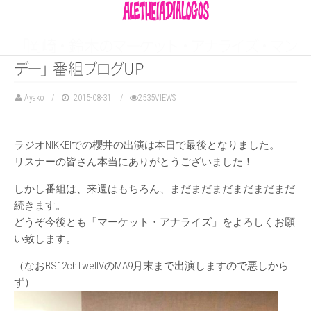
「
岡
崎
・
鈴
木
の
マ
ー
ケ
ッ
ト
・
ア
ナ
ラ
イ
ズ
・
マ
ン
デ
ー
」
番
組
ブ
ロ
グ
UP
Ayako
2015-08-31
2535VIEWS
ラジオNIKKEIでの櫻井の出演は本日で最後となりました。
リスナーの皆さん本当にありがとうございました！
しかし番組は、来週はもちろん、まだまだまだまだまだまだ
続きます。
どうぞ今後とも「マーケット・アナライズ」をよろしくお願
い致します。
（なおBS12chTwellVのMA9月末まで出演しますので悪しから
ず）