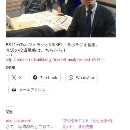
BS12chTwellV × ラジオNIKKEI コラボラジオ番組。
今週の投資戦略はこちらから！
↓↓↓
http://market.radionikkei.jp/market_analyze/post_69.html
SHARE
X
Facebook
WhatsApp
メールアドレス
関連
who is the winner?
12/5(日)＠ＴＶＫ「かながわ旬
さて、毎週録画して観てい
菜ナビ」 番組告知