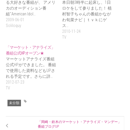
る大好きな番組が、 アメリ
本日朝3時半に起床し、1日
カのオーディション番
ロケをして参りました！ 植
組"American Idol…
村智子ちゃんの番組かなが
2009-06-01
わ旬菜ナビ｜ｔｖｋにゲ
Soliloquy
ス…
2010-11-24
TV
「マーケット・アナライズ」
番組公式HPオープン★
マーケットアナライズ番組
公式HPができました。 番組
で使用した資料などもUPさ
れる予定です。さらに詳…
2012-07-23
TV
未分類
「岡崎・鈴木のマーケット・アナライズ・マンデー」
番組ブログUP