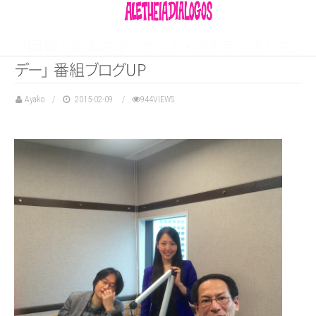
「
岡
崎
・
鈴
木
の
マ
ー
ケ
ッ
ト
・
ア
ナ
ラ
イ
ズ
・
マ
ン
デ
ー
」
番
組
ブ
ロ
グ
UP
Ayako
2015-02-09
944VIEWS